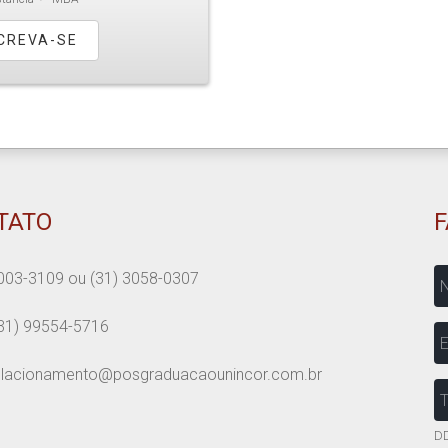
CREVA-SE
TATO
N
003-3109
ou
(31) 3058-0307
31) 99554-5716
E
elacionamento@posgraduacaounincor.com.br
T
DD