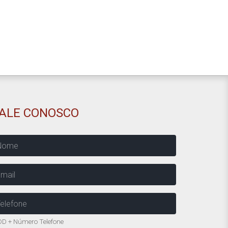
FALE CONOSCO
ome
mail
elefone
D + Número Telefone