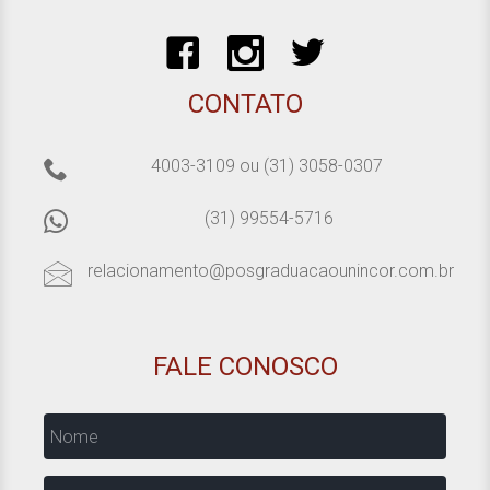
CONTATO
4003-3109
ou
(31) 3058-0307
(31) 99554-5716
relacionamento@posgraduacaounincor.com.br
FALE CONOSCO
Nome
Email