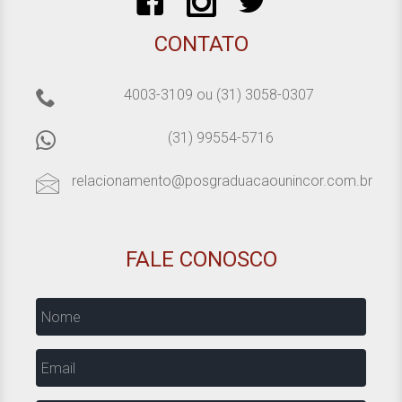
CONTATO
4003-3109
ou
(31) 3058-0307
(31) 99554-5716
relacionamento@posgraduacaounincor.com.br
FALE CONOSCO
Nome
Email