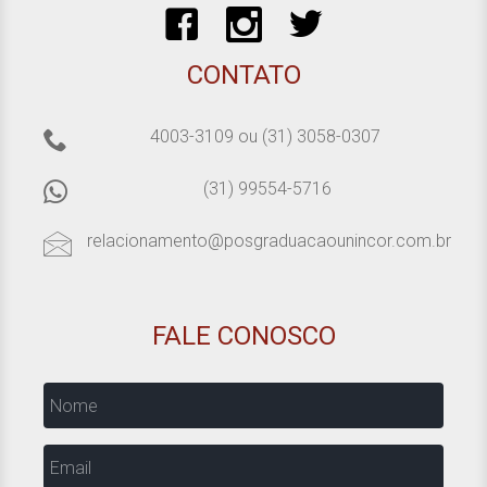
CONTATO
4003-3109
ou
(31) 3058-0307
(31) 99554-5716
relacionamento@posgraduacaounincor.com.br
FALE CONOSCO
Nome
Email