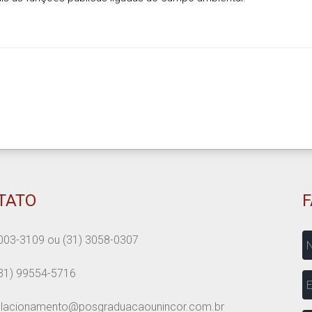
TATO
N
003-3109
ou
(31) 3058-0307
31) 99554-5716
E
elacionamento@posgraduacaounincor.com.br