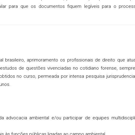
ilar para que os documentos fiquem legíveis para o proces
l brasileiro, aprimoramento os profissionais de direito que at
 estudos de questões vivenciadas no cotidiano forense, semp
btidos no curso, permeada por intensa pesquisa jurisprudencia
lunos.
 da advocacia ambiental e/ou participar de equipes multidiscipl
ais às funções públicas ligadas ao campo ambiental.