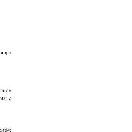
 campo
ata de
ntar o
cativo