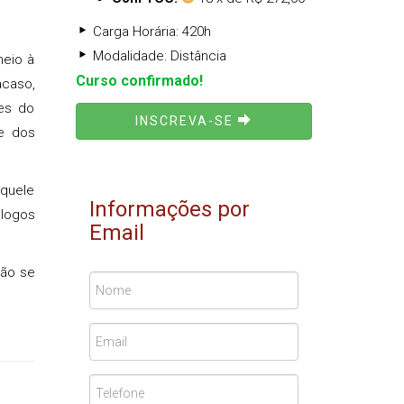
Carga Horária: 420h
Modalidade: Distância
meio à
Curso confirmado!
acaso,
es do
INSCREVA-SE
e dos
aquele
Informações por
ólogos
Email
rão se