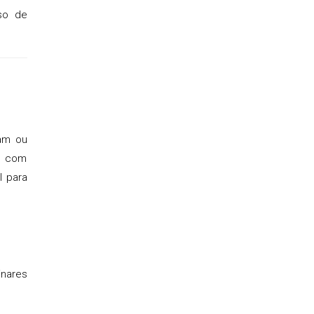
so de
uam ou
re com
l para
inares