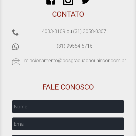
CONTATO
4003-3109
ou
(31) 3058-0307
(31) 99554-5716
relacionamento@posgraduacaounincor.com.br
FALE CONOSCO
Nome
Email