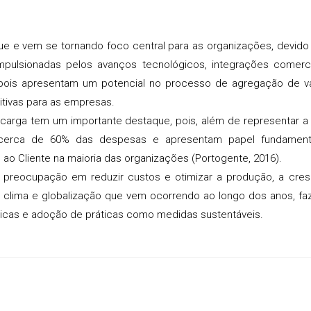
ue e vem se tornando foco central para as organizações, devido
mpulsionadas pelos avanços tecnológicos, integrações comerc
l, pois apresentam um potencial no processo de agregação de v
itivas para as empresas.
de carga tem um importante destaque, pois, além de representar a
m cerca de 60% das despesas e apresentam papel fundament
o Cliente na maioria das organizações (Portogente, 2016).
 a preocupação em reduzir custos e otimizar a produção, a cre
 clima e globalização que vem ocorrendo ao longo dos anos, f
gicas e adoção de práticas como medidas sustentáveis.