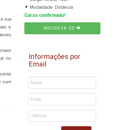
Modalidade: Distância
Curso confirmado!
 à sua
iais e
INSCREVA-SE
alores
 maior
Informações por
al no
Email
scente
az com