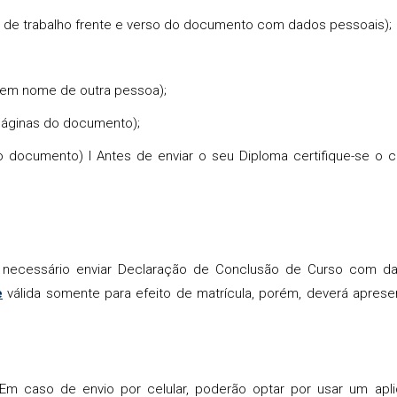
ira de trabalho frente e verso do documento com dados pessoais);
 em nome de outra pessoa);
 páginas do documento);
do documento) l Antes de enviar o seu Diploma certifique-se o
á necessário enviar Declaração de Conclusão de Curso com d
e
válida somente para efeito de matrícula, porém, deverá aprese
Em caso de envio por celular, poderão optar por usar um apli