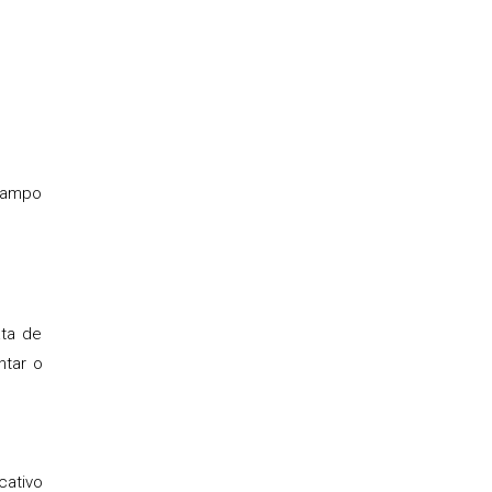
 campo
ata de
ntar o
cativo