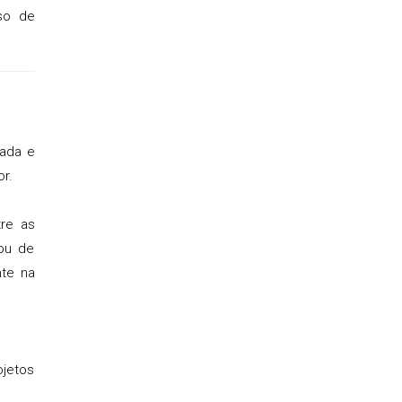
so de
cada e
r.
tre as
ou de
nte na
ojetos