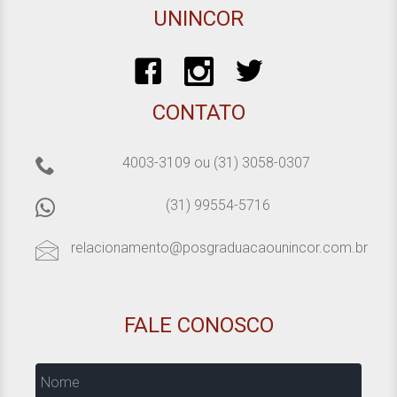
UNINCOR
CONTATO
4003-3109
ou
(31) 3058-0307
(31) 99554-5716
relacionamento@posgraduacaounincor.com.br
FALE CONOSCO
Nome