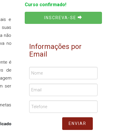
Curso confirmado!
INSCREVA-SE
ais e
a suas
ja não
iva no
Informações por
Email
ente é
es de
rdagem
em ser
metas
ficado