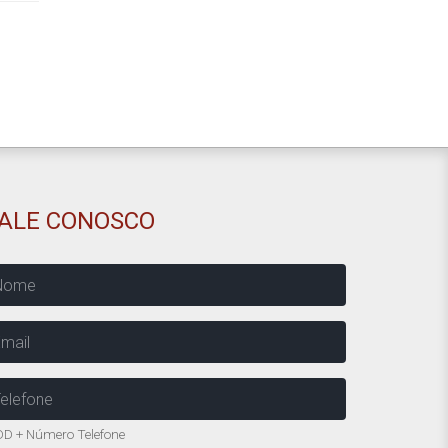
FALE CONOSCO
ome
mail
elefone
D + Número Telefone