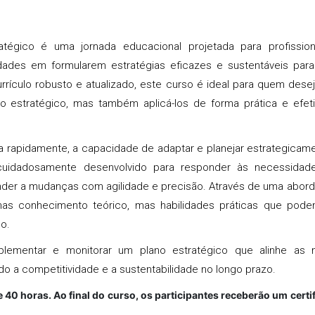
égico é uma jornada educacional projetada para profission
dades em formularem estratégias eficazes e sustentáveis par
rículo robusto e atualizado, este curso é ideal para quem dese
o estratégico, mas também aplicá-los de forma prática e efet
 rapidamente, a capacidade de adaptar e planejar estrategicam
 cuidadosamente desenvolvido para responder às necessidad
onder a mudanças com agilidade e precisão. Através de uma abo
enas conhecimento teórico, mas habilidades práticas que pod
o.
implementar e monitorar um plano estratégico que alinhe as 
do a competitividade e a sustentabilidade no longo prazo.
 40 horas. Ao final do curso, os participantes receberão um certi