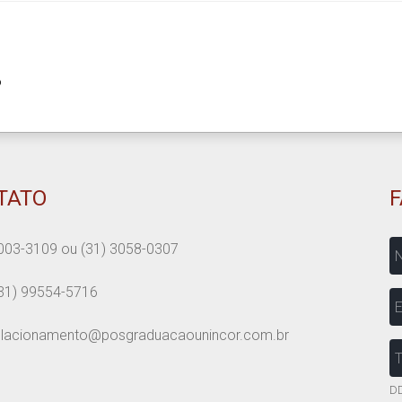
o
TATO
N
003-3109
ou
(31) 3058-0307
31) 99554-5716
E
elacionamento@posgraduacaounincor.com.br
T
DD