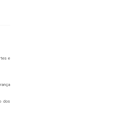
rtes e
erança
o dos