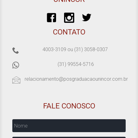
CONTATO
4003-3109
ou
(31) 3058-0307
(31) 99554-5716
relacionamento@posgraduacaounincor.com.br
FALE CONOSCO
Nome