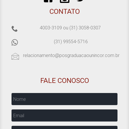
CONTATO
4003-3109
ou
(31) 3058-0307
(31) 99554-5716
relacionamento@posgraduacaounincor.com.br
FALE CONOSCO
Nome
Email