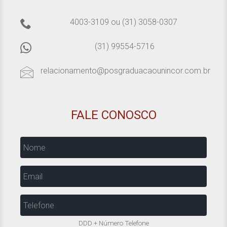
4003-3109
ou
(31) 3058-0307
(31) 99554-5716
relacionamento@posgraduacaounincor.com.br
FALE CONOSCO
Nome
Email
Telefone
DDD + Número Telefone