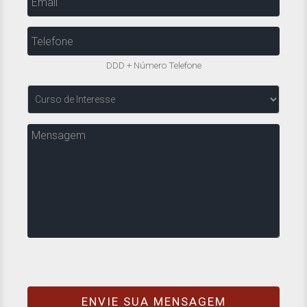
Telefone
DDD + Número Telefone
Curso
de
Interesse
Mensagem