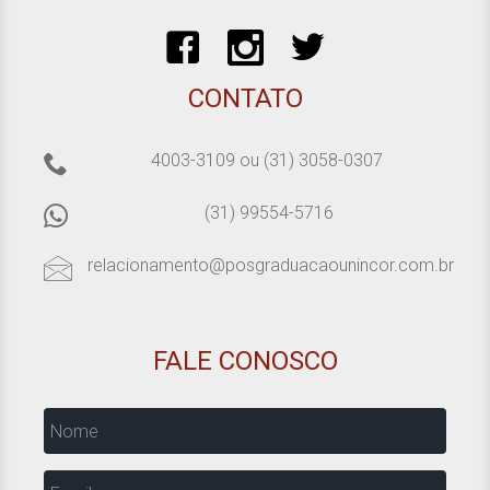
CONTATO
4003-3109
ou
(31) 3058-0307
(31) 99554-5716
relacionamento@posgraduacaounincor.com.br
FALE CONOSCO
Nome
Email