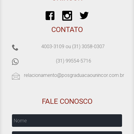
CONTATO
4003-3109
ou
(31) 3058-0307
(31) 99554-5716
relacionamento@posgraduacaounincor.com.br
FALE CONOSCO
Nome