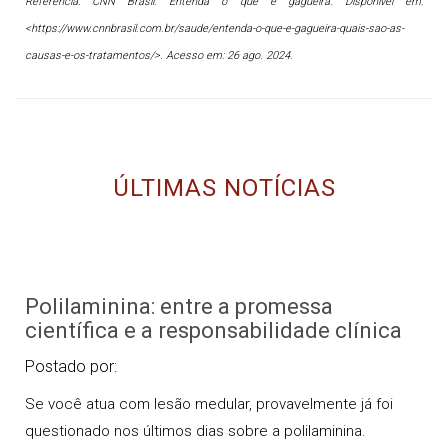
Referência: CNN Brasil. Entenda o que é gagueira. Disponível em:
<https://www.cnnbrasil.com.br/saude/entenda-o-que-e-gagueira-quais-sao-as-
causas-e-os-tratamentos/>. Acesso em: 26 ago. 2024.
ÚLTIMAS NOTÍCIAS
Polilaminina: entre a promessa
científica e a responsabilidade clínica
Postado por:
Se você atua com lesão medular, provavelmente já foi
questionado nos últimos dias sobre a polilaminina.