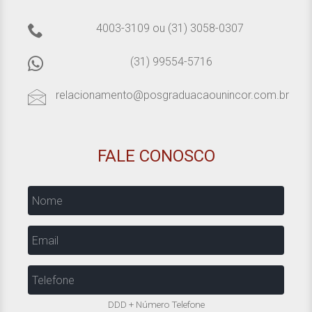
4003-3109
ou
(31) 3058-0307
(31) 99554-5716
relacionamento@posgraduacaounincor.com.br
FALE CONOSCO
Nome
Email
Telefone
DDD + Número Telefone