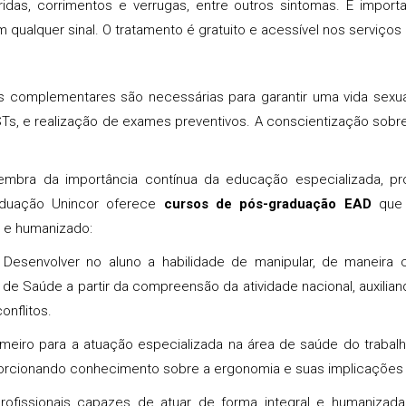
ridas, corrimentos e verrugas, entre outros sintomas. É impo
ualquer sinal. O tratamento é gratuito e acessível nos serviços
as complementares são necessárias para garantir uma vida sexu
Ts, e realização de exames preventivos. A conscientização sobre
bra da importância contínua da educação especializada, pro
aduação Unincor oferece
cursos de pós-graduação EAD
que 
z e humanizado:
: Desenvolver no aluno a habilidade de manipular, de maneira
s de Saúde a partir da compreensão da atividade nacional, auxili
onflitos.
rmeiro para a atuação especializada na área de saúde do trabalh
orcionando conhecimento sobre a ergonomia e suas implicações 
rofissionais capazes de atuar de forma integral e humanizada 