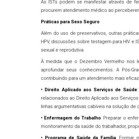
As ISTs podem se manifestar através de fe
procurem atendimento médico ao perceberem q
Práticas para Sexo Seguro
Além do uso de preservativos, outras prátic
HPV, discussões sobre testagem para HIV e IS
sexual e reprodutiva.
À medida que o Dezembro Vermelho nos lem
aprofundar seus conhecimentos. A Pós-Gr
contribuindo para um atendimento mais efica
•
Direito Aplicado aos Serviços de Saúde
relacionados ao Direito Aplicado aos Serviço
linhas argumentativas cabíveis na solução de c
•
Enfermagem do Trabalho
: Preparar o enfe
monitoramento da saúde do trabalhador, prop
•
Programa de Saúde da Família
: Formar p