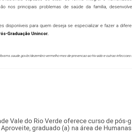
enção nos principais problemas de saúde da família, desenvo
disponíveis para quem deseja se especializar e fazer a difere
 Pós-Graduação Unincor.
s://bvsms.saude.gov.br/dezembro-vermelho-mes-de-prevencao-ao-hiv-aids-e-outras-infeccoes
ade Vale do Rio Verde oferece curso de pós-g
. Aproveite, graduado (a) na área de Humanas