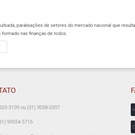
rbada, paralisações de setores do mercado nacional que resulta
 formado nas finanças de todos.
S
TATO
N
003-3109
ou
(31) 3058-0307
31) 99554-5716
E