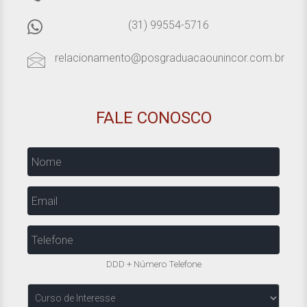
(31) 99554-5716
relacionamento@posgraduacaounincor.com.br
FALE CONOSCO
Nome
Email
Telefone
DDD + Número Telefone
Curso