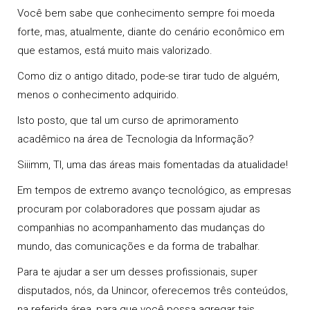
Você bem sabe que
conhecimento
sempre foi moeda
forte, mas, atualmente, diante do cenário econômico em
que estamos, está muito mais valorizado.
Como diz o antigo ditado, pode-se tirar tudo de alguém,
menos o
conhecimento
adquirido.
Isto posto, que tal um curso de aprimoramento
acadêmico na área de
Tecnologia da Informação
?
Siiimm,
TI
, uma das áreas mais fomentadas da
atualidade
!
Em tempos de extremo avanço
tecnológico
, as empresas
procuram por colaboradores que possam ajudar as
companhias no acompanhamento das mudanças do
mundo, das
comunicações
e da forma de trabalhar.
Para te ajudar a ser um desses
profissionais
, super
disputados, nós, da
Unincor
, oferecemos três conteúdos,
na referida área, para que você possa agregar tais