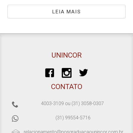
LEIA MAIS
UNINCOR
CONTATO
4003-3109
ou
(31) 3058-0307
(31) 99554-5716
relacionamento@posgraduacaounincor.com.br