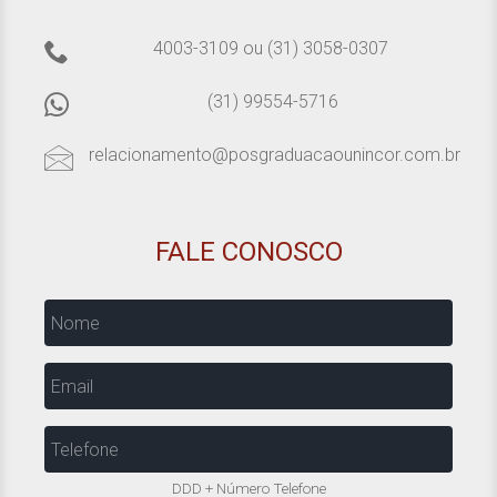
4003-3109
ou
(31) 3058-0307
(31) 99554-5716
relacionamento@posgraduacaounincor.com.br
FALE CONOSCO
Nome
Email
Telefone
DDD + Número Telefone