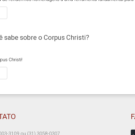
S
ê sabe sobre o Corpus Christi?
us Christi!
S
TATO
N
003-3109
ou
(31) 3058-0307