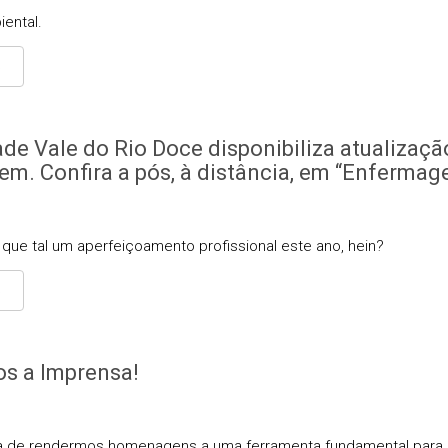
ental.
S
de Vale do Rio Doce disponibiliza atualizaçã
m. Confira a pós, à distância, em “Enfermag
, que tal um aperfeiçoamento profissional este ano, hein?
S
s a Imprensa!
dia de rendermos homenagens a uma ferramenta fundamental para 