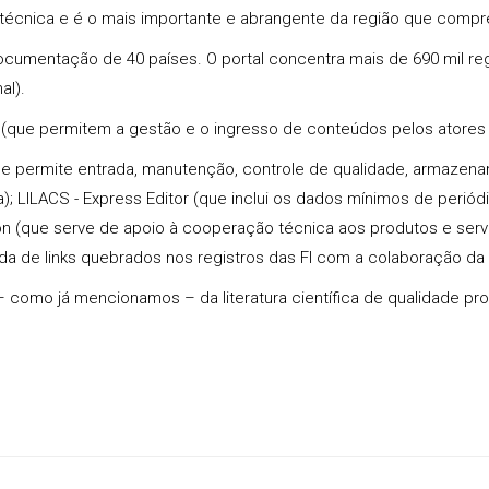
e técnica e é o mais importante e abrangente da região que compr
cumentação de 40 países. O portal concentra mais de 690 mil regis
al).
s
(que permitem a gestão e o ingresso de conteúdos pelos atores 
que permite entrada, manutenção, controle de qualidade, armaz
a); LILACS - Express Editor (que inclui os dados mínimos de per
n (que serve de apoio à cooperação técnica aos produtos e servi
da de links quebrados nos registros das FI com a colaboração da
– como já mencionamos – da literatura científica de qualidade p