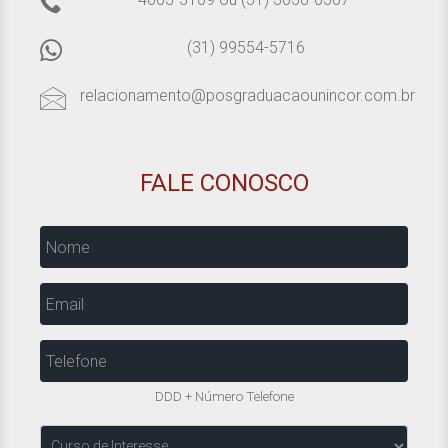
(31) 99554-5716
relacionamento@posgraduacaounincor.com.br
FALE CONOSCO
Nome
Email
Telefone
DDD + Número Telefone
Curso