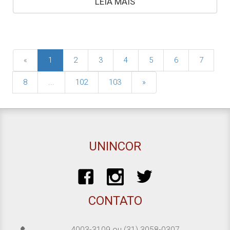
LEIA MAIS
«
1
2
3
4
5
6
7
8
...
102
103
»
UNINCOR
CONTATO
4003-3109
ou
(31) 3058-0307