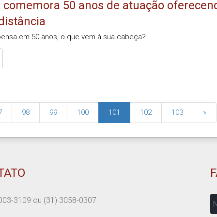
comemora 50 anos de atuação oferecend
distância
ensa em 50 anos, o que vem à sua cabeça?
7
98
99
100
101
102
103
»
TATO
N
003-3109
ou
(31) 3058-0307