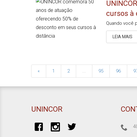
UNINCOR 
cursos à 
Quando você p
LEIA MAIS
«
1
2
...
95
96
9
UNINCOR
CON
4